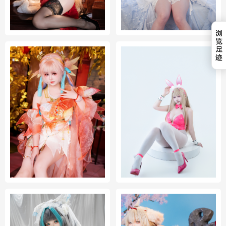
浏
览
足
迹