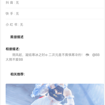
抖 音 : 无
快 手 : 无
小 红 书 : 无
图册描述
相册描述：
朔风起，凝结寒冰之时❄️ 二次元是不畏惧寒冷的！ 📷：@BB
大熊不爱BB
相关推荐：