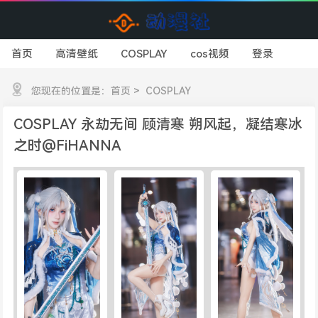
首页
高清壁纸
COSPLAY
cos视频
登录
您现在的位置是：
首页
>
COSPLAY
COSPLAY 永劫无间 顾清寒 朔风起，凝结寒冰
之时️@FiHANNA