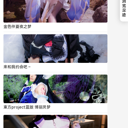
浏
览
足
迹
金色仲夏夜之梦
来和我约会吧～
東方project蓝版 博丽灵梦