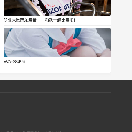
职业未觉醒东条希——和我一起比赛吧！
EVA-绫波丽