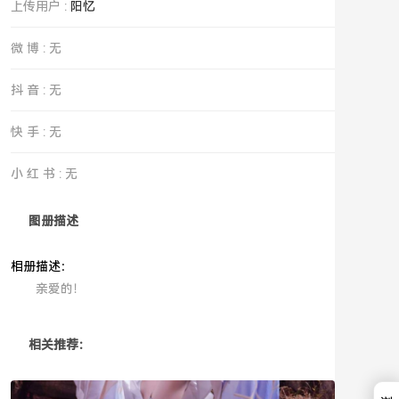
上传用户 :
阳忆
微 博 : 无
抖 音 : 无
快 手 : 无
小 红 书 : 无
图册描述
相册描述：
亲爱的！ ​​​
相关推荐：