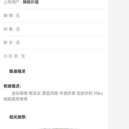
上传用户 :
睡眠的猫
微 博 : 无
抖 音 : 无
快 手 : 无
小 红 书 : 无
图册描述
相册描述：
虚拟偶像 樱巫女 碧蓝档案 早濑优香 锭前纱织 Miku
插画美图推荐
相关推荐：