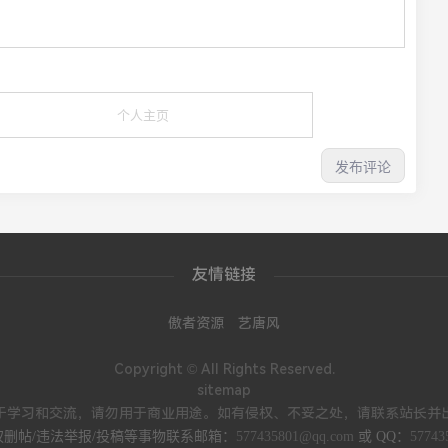
友情链接
傲者资源
艺唐风
Copyright © All Rights Reserved.
sitemap
于学习和交流，请勿用于商业用途。如有侵权、不妥之处，请联系站长并
权删帖/违法举报/投稿等事物联系邮箱：
577435801@qq.com
或 QQ：
57743