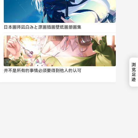
日本画师凪白みと原画插画壁纸画册画集
浏
览
并不是所有的事情必须要得到他人的认可
足
迹