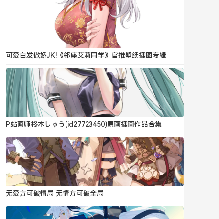
可爱白发傲娇JK!《邻座艾莉同学》官推壁纸插图专辑
P站画师柊木しゅう(id27723450)原画插画作品合集
无爱方可破情局 无情方可破全局